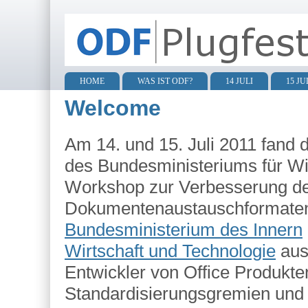
HOME
WAS IST ODF?
14 JULI
15 JU
Main menu
Welcome
Am 14. und 15. Juli 2011 fand
des Bundesministeriums für Wir
Workshop zur Verbesserung der 
Dokumentenaustauschformate
Bundesministerium des Innern
Wirtschaft und Technologie
aus
Entwickler von Office Produkte
Standardisierungsgremien und 